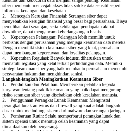
identitas dan kebocoran data menjadi sangat penting. Keamanan
siber membantu mencegah akses tidak sah ke data sensitif seperti
informasi keuangan dan kesehatan.
2. Mencegah Kerugian Finansial: Serangan siber dapat
menyebabkan kerugian finansial yang besar bagi perusahaan. Biaya
pemulihan dari serangan, serta kehilangan pendapatan akibat
downtime, dapat mengancam keberlangsungan bisnis.
3. Kepercayaan Pelanggan: Pelanggan lebih memilih untuk
berbisnis dengan perusahaan yang menjaga keamanan data mereka.
Dengan memiliki sistem keamanan siber yang kuat, perusahaan
dapat membangun kepercayaan dan loyalitas pelanggan.
4. Kepatuhan Regulasi: Banyak industri diharuskan untuk
mematuhi regulasi yang ketat terkait perlindungan data. Memiliki
strategi keamanan siber yang baik membantu perusahaan memenuhi
persyaratan hukum dan menghindari sanksi.
Langkah-langkah Meningkatkan Keamanan Siber
1. Pendidikan dan Pelatihan: Memberikan pelatihan kepada
karyawan tentang praktik keamanan yang baik dapat mengurangi
risiko serangan siber yang disebabkan oleh kesalahan manusia.
2. Penggunaan Perangkat Lunak Keamanan: Menginstal
perangkat lunak antivirus dan firewall yang kuat adalah langkah
dasar untuk melindungi sistem dari malware dan serangan jaringan.
3. Pembaruan Rutin: Selalu memperbarui perangkat lunak dan
sistem operasi untuk menutup celah keamanan yang dapat
dimanfaatkan oleh penyerang.